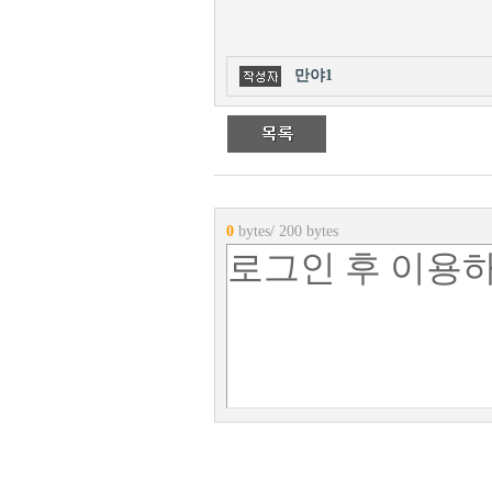
만야1
0
bytes/ 200 bytes