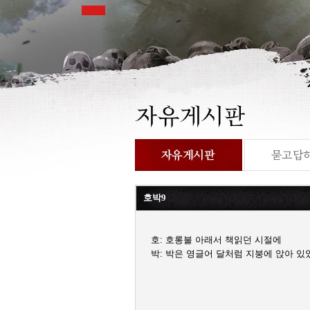
호박9
호: 호롱불 아래서 책읽던 시절에
박: 박은 영글어 달처럼 지붕에 앉아 있었